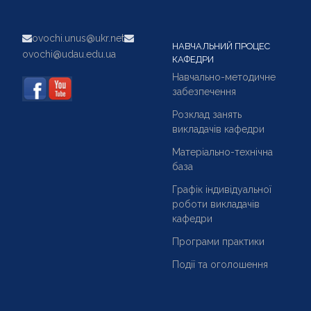
ovochi.unus@ukr.net
НАВЧАЛЬНИЙ ПРОЦЕС
ovochi@udau.edu.ua
КАФЕДРИ
Навчально-методичне
забезпечення
Розклад занять
викладачів кафедри
Матеріально-технічна
база
Графік індивідуальної
роботи викладачів
кафедри
Програми практики
Події та оголошення