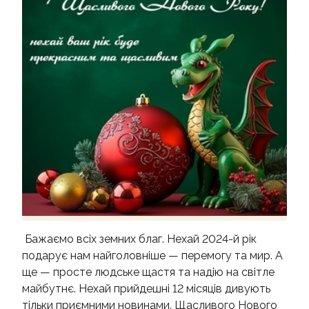
ОПП МАГІСТР
ВІДЗНАКИ КАФЕДРИ
ВІДГУКИ ВИПУСКНИКІВ
ПОДІЇ ТА ОГОЛОШЕННЯ
Бажаємо всіх земних благ. Нехай 2024-й рік
подарує нам найголовніше — перемогу та мир. А
ще — просте людське щастя та надію на світле
майбутнє. Нехай прийдешні 12 місяців дивують
тільки приємними новинами. Щасливого Нового