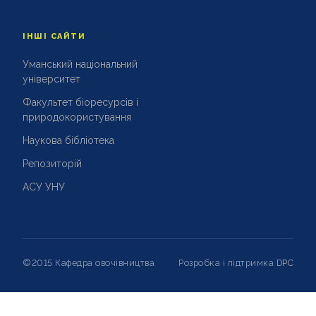
ІНШІ САЙТИ
Уманський національний
університет
Факультет біоресурсів і
природокористування
Наукова бібліотека
Репозиторій
АСУ УНУ
©2015 Кафедра овочівництва
Розробка і підтримка
DPC