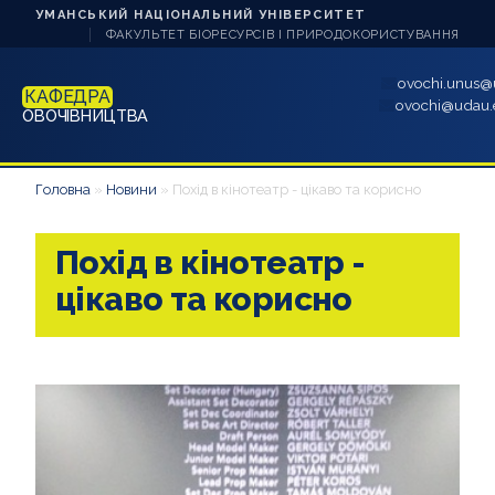
УМАНСЬКИЙ НАЦІОНАЛЬНИЙ УНІВЕРСИТЕТ
ФАКУЛЬТЕТ БІОРЕСУРСІВ І ПРИРОДОКОРИСТУВАННЯ
ovochi.unus@u
КАФЕДРА
ovochi@udau.
ОВОЧІВНИЦТВА
ПРО КАФЕДРУ
Головна
»
Новини
»
Похід в кінотеатр - цікаво та корисно
НОВИНИ
Похід в кінотеатр -
АБІТУРІЄНТУ
цікаво та корисно
СТУДЕНТУ
АСПІРАНТУ
НАВЧАННЯ
НАУКА ТА ІННОВАЦІЇ