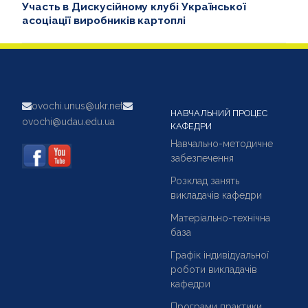
Участь в Дискусійному клубі Української
асоціації виробників картоплі
ovochi.unus@ukr.net
НАВЧАЛЬНИЙ ПРОЦЕС
ovochi@udau.edu.ua
КАФЕДРИ
Навчально-методичне
забезпечення
Розклад занять
викладачів кафедри
Матеріально-технічна
база
Графік індивідуальної
роботи викладачів
кафедри
Програми практики