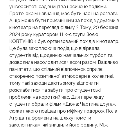
університеті садівництва насичене подіями.
Проте, окрім навчання, має бути час і на розваги.
А що може бути приємнішим за похід з друзями в
кінотеатр на перегляд фільму ? Тому, 20 березня
2024 року куратором 11 к-с групи Зоєю
КОВТУНЮК був організований похід в кінотеатр.
Це була захоплююча подія, що відірвала
студентів від щоденних навчальних турбот та
дозволила насолодитися часом разом. Важливо
пам'ятати, що спільний відпочинок сприяє
створенню позитивної атмосфери в колективі,
тому такі заходи дають змогу відпочити,
розслабитися та забути про студентські
проблеми на короткий час. Для перегляду
студенти обрали фільм «Дюна: Частина друга»,
сюжет якого повідав про міфічну подорож Пола
Атріда та фременів на шляху помсти
заколотникам, які знищили його родину. Між